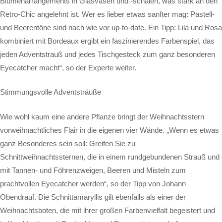
Blumenarrangements in Glasvasen und -schalen, was stark an den
Retro-Chic angelehnt ist. Wer es lieber etwas sanfter mag: Pastell-
und Beerentöne sind nach wie vor up-to-date. Ein Tipp: Lila und Rosa
kombiniert mit Bordeaux ergibt ein faszinierendes Farbenspiel, das
jeden Adventstrauß und jedes Tischgesteck zum ganz besonderen
Eyecatcher macht“, so der Experte weiter.
Stimmungsvolle Adventsträuße
Wie wohl kaum eine andere Pflanze bringt der Weihnachtsstern
vorweihnachtliches Flair in die eigenen vier Wände. „Wenn es etwas
ganz Besonderes sein soll: Greifen Sie zu
Schnittweihnachtssternen, die in einem rundgebundenen Strauß und
mit Tannen- und Föhrenzweigen, Beeren und Misteln zum
prachtvollen Eyecatcher werden“, so der Tipp von Johann
Obendrauf. Die Schnittamaryllis gilt ebenfalls als einer der
Weihnachtsboten, die mit ihrer großen Farbenvielfalt begeistert und