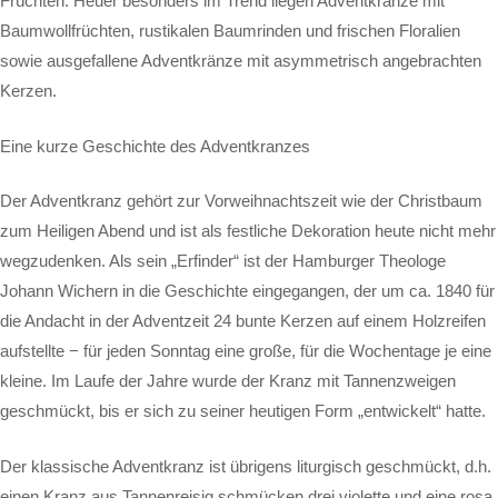
Früchten. Heuer besonders im Trend liegen Adventkränze mit
Baumwollfrüchten, rustikalen Baumrinden und frischen Floralien
sowie ausgefallene Adventkränze mit asymmetrisch angebrachten
Kerzen.
Eine kurze Geschichte des Adventkranzes
Der Adventkranz gehört zur Vorweihnachtszeit wie der Christbaum
zum Heiligen Abend und ist als festliche Dekoration heute nicht mehr
wegzudenken. Als sein „Erfinder“ ist der Hamburger Theologe
Johann Wichern in die Geschichte eingegangen, der um ca. 1840 für
die Andacht in der Adventzeit 24 bunte Kerzen auf einem Holzreifen
aufstellte − für jeden Sonntag eine große, für die Wochentage je eine
kleine. Im Laufe der Jahre wurde der Kranz mit Tannenzweigen
geschmückt, bis er sich zu seiner heutigen Form „entwickelt“ hatte.
Der klassische Adventkranz ist übrigens liturgisch geschmückt, d.h.
einen Kranz aus Tannenreisig schmücken drei violette und eine rosa