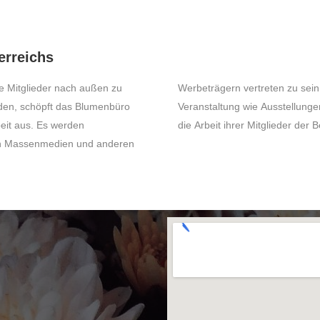
erreichs
ie Mitglieder nach außen zu
cht durch unterschiedlichste
rden, schöpft das Blumenbüro
sammlungen und Exkursionen,
beit aus. Es werden
die Arbeit ihrer Mitglieder der
in Massenmedien und anderen