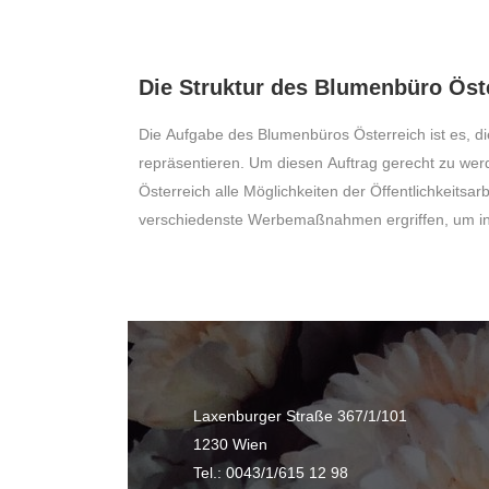
Die Struktur des Blumenbüro Öst
Die Aufgabe des Blumenbüros Österreich ist es, d
Werbeträgern vertreten zu sein. Außerdem wird versu
repräsentieren. Um diesen Auftrag gerecht zu we
Veranstaltung wie Ausstellungen, Vorträgen, Ver
Österreich alle Möglichkeiten der Öffentlichkeitsar
verschiedenste Werbemaßnahmen ergriffen, um 
Laxenburger Straße 367/1/101
1230 Wien
Tel.: 0043/1/615 12 98