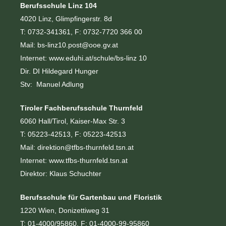
Berufsschule Linz 104
4020 Linz, Glimpfingerstr. 8d
T: 0732-341361, F: 0732-7720 366 00
Mail:
bs-linz10.post@ooe.gv.at
Internet:
www.eduhi.at/schule/bs-linz 10
Dir. DI Hildegard Hunger
Stv: Manuel Adlung
Tiroler Fachberufsschule Thurnfeld
6060 Hall/Tirol, Kaiser-Max Str. 3
T: 05223-42513, F: 05223-42513
Mail:
direktion@tfbs-thurnfeld.tsn.at
Internet:
www.tfbs-thurnfeld.tsn.at
Direktor: Klaus Schuchter
Berufsschule für Gartenbau und Floristik
1220 Wien, Donizettiweg 31
T: 01-4000/95860, F: 01-4000-99-95860