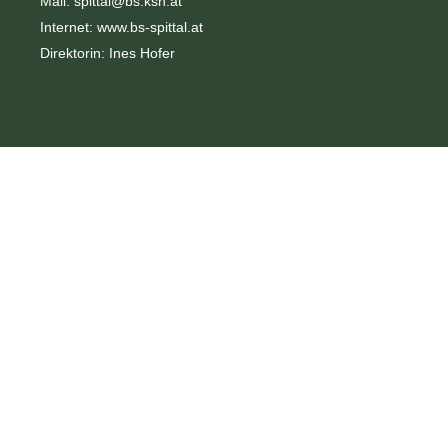
Mail:
spittal@bs.ksn.at
Internet:
www.bs-spittal.at
Direktorin: Ines Hofer