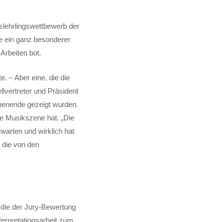
slehrlingswettbewerb der
te ein ganz besonderer
 Arbeiten bot.
 – Aber eine, die die
lvertreter und Präsident
chenende gezeigt wurden.
le Musikszene hat. „Die
arten und wirklich hat
, die von den
d die der Jury-Bewertung
rpretationsarbeit zum