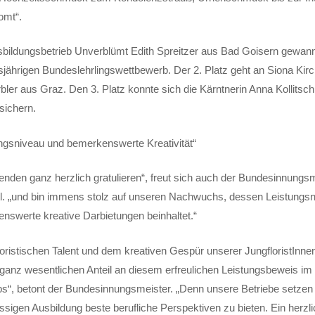
omt“.
bildungsbetrieb Unverblümt Edith Spreitzer aus Bad Goisern gewan
sjährigen Bundeslehrlingswettbewerb. Der 2. Platz geht an Siona Ki
ler aus Graz. Den 3. Platz konnte sich die Kärntnerin Anna Kollitsc
sichern.
ungsniveau und bemerkenswerte Kreativität“
enden ganz herzlich gratulieren“, freut sich auch der Bundesinnungs
rtl. „und bin immens stolz auf unseren Nachwuchs, dessen Leistungs
nswerte kreative Darbietungen beinhaltet.“
loristischen Talent und dem kreativen Gespür unserer JungfloristInne
 ganz wesentlichen Anteil an diesem erfreulichen Leistungsbeweis 
s“, betont der Bundesinnungsmeister. „Denn unsere Betriebe setzen 
lassigen Ausbildung beste berufliche Perspektiven zu bieten. Ein herz