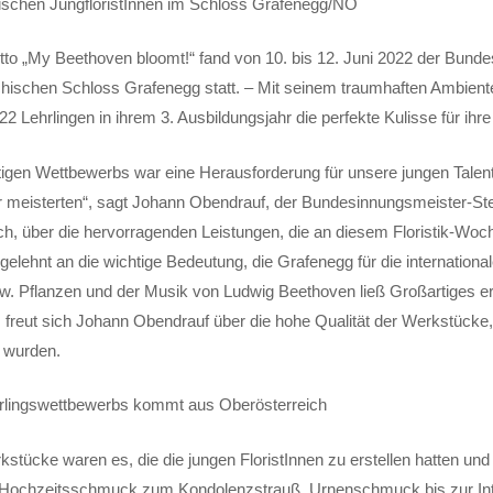
ischen JungfloristInnen im Schloss Grafenegg/NÖ
to „My Beethoven bloomt!“ fand von 10. bis 12. Juni 2022 der Bunde
ichischen Schloss Grafenegg statt. – Mit seinem traumhaften Ambien
22 Lehrlingen in ihrem 3. Ausbildungsjahr die perfekte Kulisse für ihre
gen Wettbewerbs war eine Herausforderung für unsere jungen Talente.
 meisterten“, sagt Johann Obendrauf, der Bundesinnungsmeister-Stel
h, über die hervorragenden Leistungen, die an diesem Floristik-Wo
elehnt an die wichtige Bedeutung, die Grafenegg für die internationa
. Pflanzen und der Musik von Ludwig Beethoven ließ Großartiges erw
“, freut sich Johann Obendrauf über die hohe Qualität der Werkstücke
t wurden.
rlingswettbewerbs kommt aus Oberösterreich
stücke waren es, die die jungen FloristInnen zu erstellen hatten un
Hochzeitsschmuck zum Kondolenzstrauß, Urnenschmuck bis zur Inte