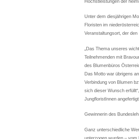
Höchstleistungen der heim
Unter dem diesjährigen Mot
Floristen im niederösterre
Veranstaltungsort, der den 
„Das Thema unseres wichti
Teilnehmenden mit Bravour
des Blumenbüros Österreic
Das Motto war übrigens ang
Verbindung von Blumen bzw
sich dieser Wunsch erfüllt
JungfloristInnen angefertig
Gewinnerin des Bundesleh
Ganz unterschiedliche Werk
unterzogen wurden – vom 