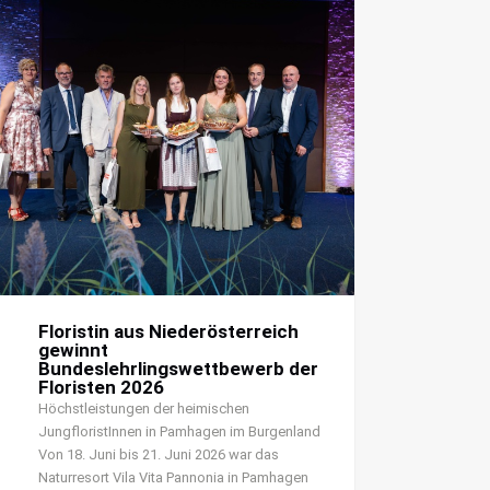
Floristin aus Niederösterreich
gewinnt
Bundeslehrlingswettbewerb der
Floristen 2026
Höchstleistungen der heimischen
JungfloristInnen in Pamhagen im Burgenland
Von 18. Juni bis 21. Juni 2026 war das
Naturresort Vila Vita Pannonia in Pamhagen