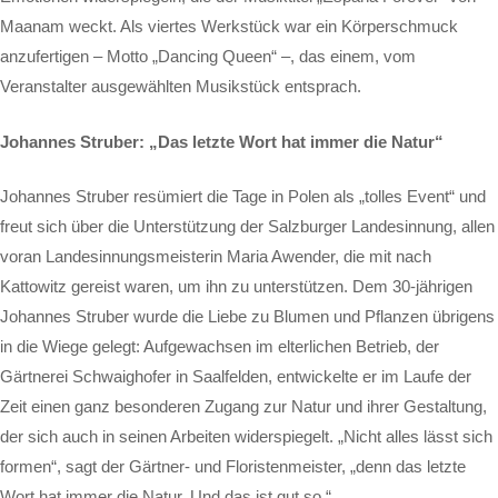
Maanam weckt. Als viertes Werkstück war ein Körperschmuck
anzufertigen – Motto „Dancing Queen“ –, das einem, vom
Veranstalter ausgewählten Musikstück entsprach.
Johannes Struber: „Das letzte Wort hat immer die Natur“
Johannes Struber resümiert die Tage in Polen als „tolles Event“ und
freut sich über die Unterstützung der Salzburger Landesinnung, allen
voran Landesinnungsmeisterin Maria Awender, die mit nach
Kattowitz gereist waren, um ihn zu unterstützen. Dem 30-jährigen
Johannes Struber wurde die Liebe zu Blumen und Pflanzen übrigens
in die Wiege gelegt: Aufgewachsen im elterlichen Betrieb, der
Gärtnerei Schwaighofer in Saalfelden, entwickelte er im Laufe der
Zeit einen ganz besonderen Zugang zur Natur und ihrer Gestaltung,
der sich auch in seinen Arbeiten widerspiegelt. „Nicht alles lässt sich
formen“, sagt der Gärtner- und Floristenmeister, „denn das letzte
Wort hat immer die Natur. Und das ist gut so.“