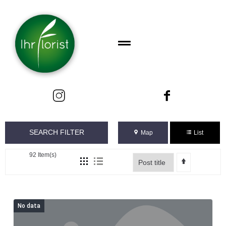
SEARCH FILTER
Map
List
92
Item(s)
No data