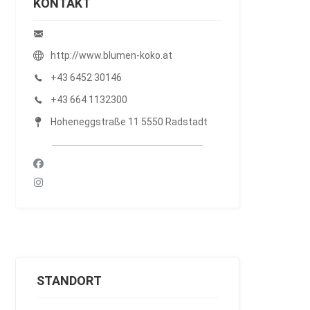
KONTAKT
http://www.blumen-koko.at
+43 6452 30146
+43 664 1132300
Hoheneggstraße 11 5550 Radstadt
STANDORT