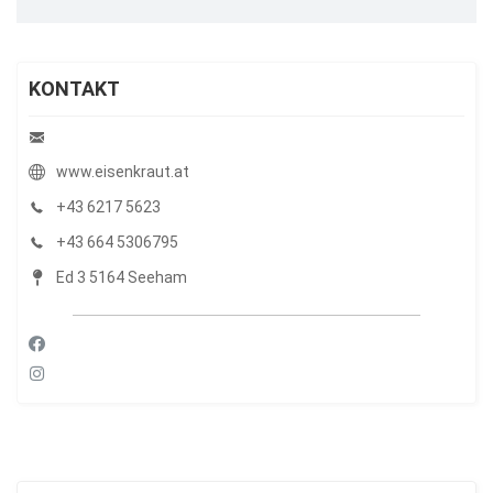
KONTAKT
www.eisenkraut.at
+43 6217 5623
+43 664 5306795
Ed 3 5164 Seeham