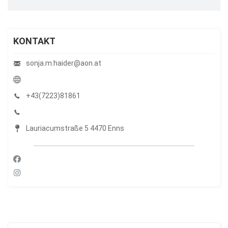
KONTAKT
sonja.m.haider@aon.at
+43(7223)81861
Lauriacumstraße 5 4470 Enns