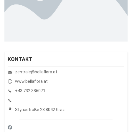
KONTAKT
zentrale@bellaflora.at
www.bellaflora.at
+43 732 386071
Styriastraße 23 8042 Graz